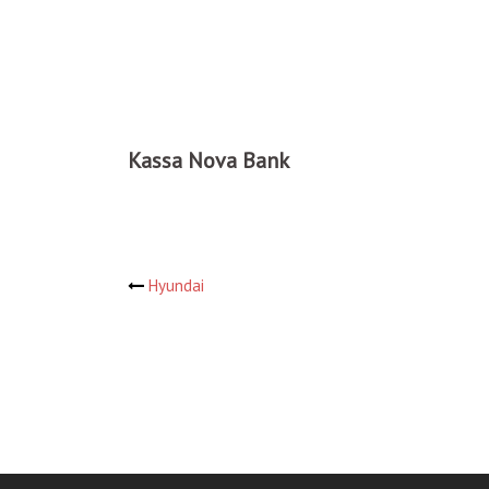
Kassa Nova Bank
Навигация
Hyundai
по
записям