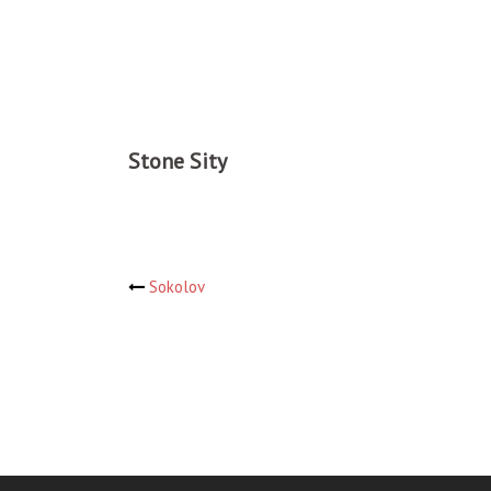
Stone Sity
Навигация
Sokolov
по
записям