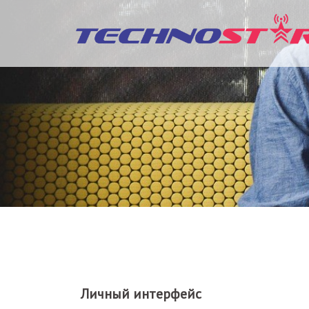
Перейти
к
содержимому
Личный интерфейс