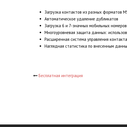
Загрузка контактов из разных форматов MS E
Автоматическое удаление дубликатов
Загрузка 6 и 7-значных мобильных номеров
Многоуровневая защита данных: использова
Расширенная система управления контакт
Наглядная статистика по внесенным данн
Навигация
Бесплатная интеграция
по
записям