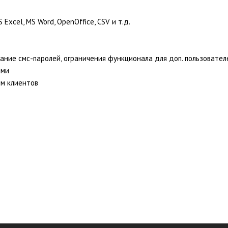
xcel, MS Word, OpenOffice, CSV и т.д.
ние смс-паролей, ограничения функционала для доп. пользователе
ами
ым клиентов